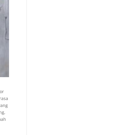
or
erasa
yang
ng,
mah
n