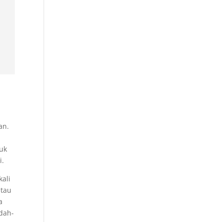
an.
tuk
i.
kali
atau
a
dah-