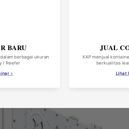
ER BARU
JUAL C
 dalam berbagai ukuran
KAP menjual kontaine
ry / Reefer
berkualitas le
iner >
Lihat