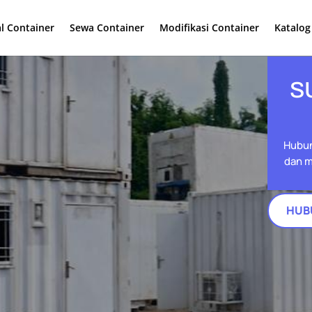
al Container
Sewa Container
Modifikasi Container
Katalog
S
Hubun
dan m
HUB