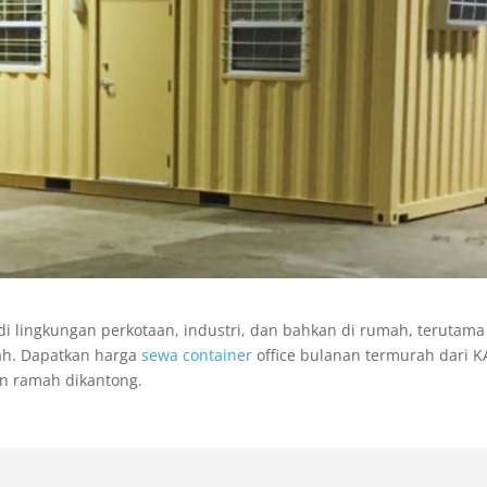
 lingkungan perkotaan, industri, dan bahkan di rumah, terutama
ah. Dapatkan harga
sewa container
office bulanan termurah dari K
an ramah dikantong.